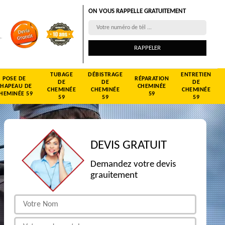
ON VOUS RAPPELLE GRATUITEMENT
TUBAGE
DÉBISTRAGE
ENTRETIEN
POSE DE
RÉPARATION
DE
DE
DE
CHAPEAU DE
CHEMINÉE
CHEMINÉE
CHEMINÉE
CHEMINÉE
HEMINÉE 59
59
59
59
59
DEVIS GRATUIT
Demandez votre devis
grauitement