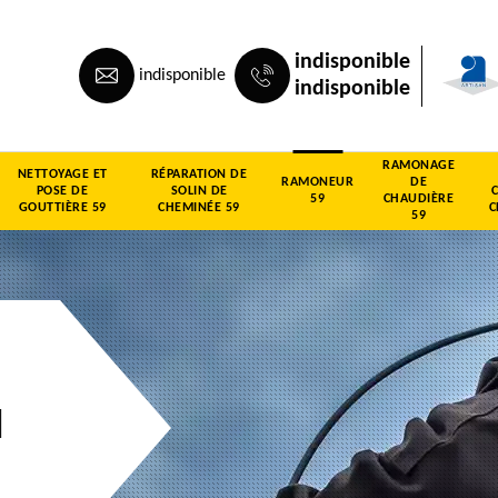
indisponible
indisponible
indisponible
RAMONAGE
NETTOYAGE ET
RÉPARATION DE
RAMONEUR
DE
POSE DE
SOLIN DE
59
CHAUDIÈRE
GOUTTIÈRE 59
CHEMINÉE 59
C
59
d