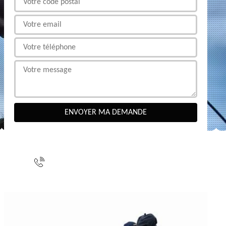
NOUS CONTACTER
indisponible
indisponible