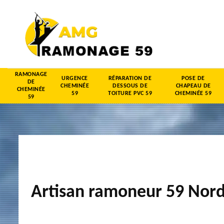
RAMONAGE
URGENCE
RÉPARATION DE
POSE DE
DE
CHEMINÉE
DESSOUS DE
CHAPEAU DE
CHEMINÉE
59
TOITURE PVC 59
CHEMINÉE 59
59
Artisan ramoneur 59 Nor