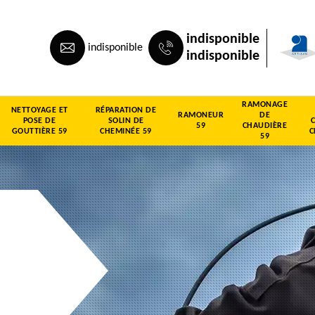
indisponible
indisponible
indisponible
RAMONAGE
NETTOYAGE ET
RÉPARATION DE
RAMONEUR
DE
POSE DE
SOLIN DE
59
CHAUDIÈRE
GOUTTIÈRE 59
CHEMINÉE 59
C
59