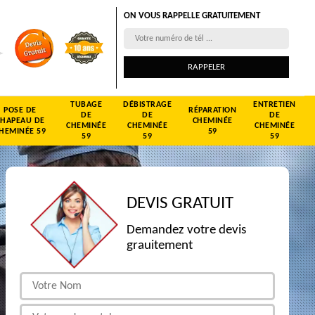
ON VOUS RAPPELLE GRATUITEMENT
TUBAGE
DÉBISTRAGE
ENTRETIEN
POSE DE
RÉPARATION
DE
DE
DE
CHAPEAU DE
CHEMINÉE
CHEMINÉE
CHEMINÉE
CHEMINÉE
HEMINÉE 59
59
59
59
59
DEVIS GRATUIT
Demandez votre devis
grauitement