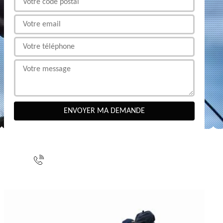
NOUS CONTACTER
indisponible
indisponible