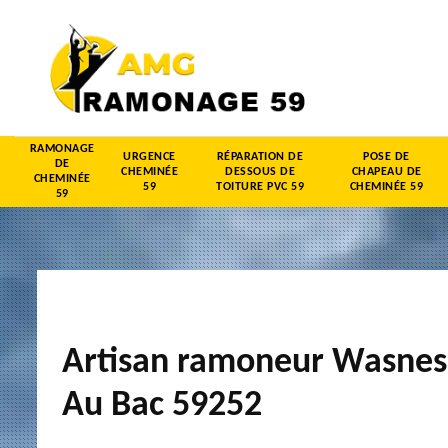
RAMONAGE
URGENCE
RÉPARATION DE
POSE DE
DE
CHEMINÉE
DESSOUS DE
CHAPEAU DE
CHEMINÉE
59
TOITURE PVC 59
CHEMINÉE 59
59
Artisan ramoneur Wasnes
Au Bac 59252