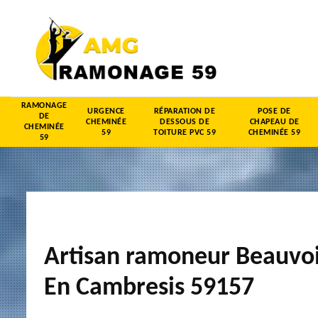
RAMONAGE
URGENCE
RÉPARATION DE
POSE DE
DE
CHEMINÉE
DESSOUS DE
CHAPEAU DE
CHEMINÉE
59
TOITURE PVC 59
CHEMINÉE 59
59
Artisan ramoneur Beauvo
En Cambresis 59157