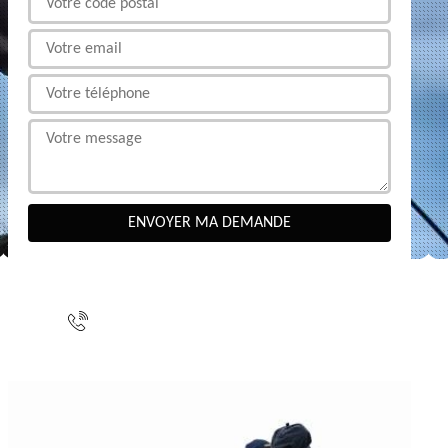
NOUS CONTACTER
indisponible
indisponible