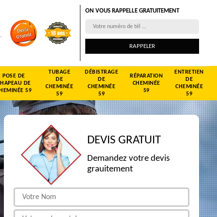
ON VOUS RAPPELLE GRATUITEMENT
TUBAGE
DÉBISTRAGE
ENTRETIEN
POSE DE
RÉPARATION
DE
DE
DE
CHAPEAU DE
CHEMINÉE
CHEMINÉE
CHEMINÉE
CHEMINÉE
HEMINÉE 59
59
59
59
59
DEVIS GRATUIT
Demandez votre devis
grauitement