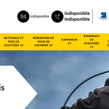
indisponible
indisponible
indisponible
RAMONAGE
NETTOYAGE ET
RÉPARATION DE
RAMONEUR
DE
POSE DE
SOLIN DE
59
CHAUDIÈRE
GOUTTIÈRE 59
CHEMINÉE 59
C
59
is