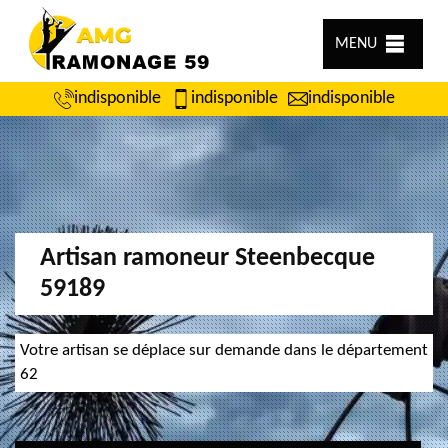
MENU
indisponible
indisponible
indisponible
Artisan ramoneur Steenbecque
59189
Votre artisan se déplace sur demande dans le département
62