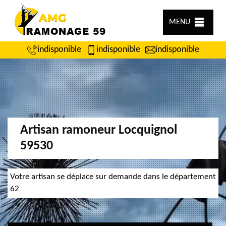
MENU
indisponible
indisponible
indisponible
Artisan ramoneur Locquignol
59530
Votre artisan se déplace sur demande dans le département
62