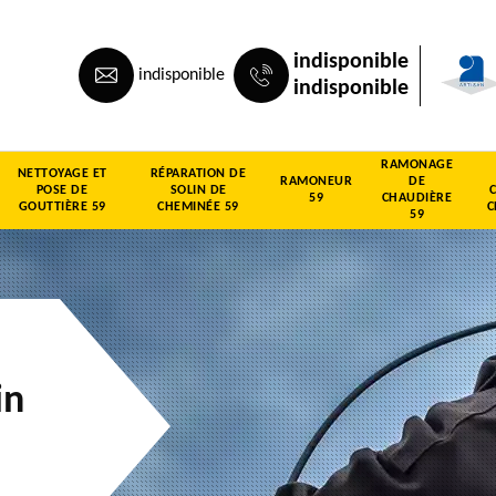
indisponible
indisponible
indisponible
RAMONAGE
NETTOYAGE ET
RÉPARATION DE
RAMONEUR
DE
POSE DE
SOLIN DE
59
CHAUDIÈRE
GOUTTIÈRE 59
CHEMINÉE 59
C
59
in