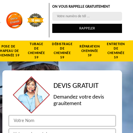
ON VOUS RAPPELLE GRATUITEMENT
TUBAGE
DÉBISTRAGE
ENTRETIEN
POSE DE
RÉPARATION
DE
DE
DE
CHAPEAU DE
CHEMINÉE
CHEMINÉE
CHEMINÉE
CHEMINÉE
HEMINÉE 59
59
59
59
59
DEVIS GRATUIT
Demandez votre devis
grauitement