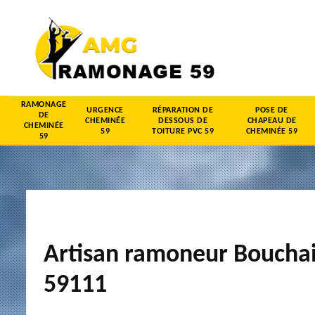
RAMONAGE
URGENCE
RÉPARATION DE
POSE DE
DE
CHEMINÉE
DESSOUS DE
CHAPEAU DE
CHEMINÉE
59
TOITURE PVC 59
CHEMINÉE 59
59
Artisan ramoneur Boucha
59111