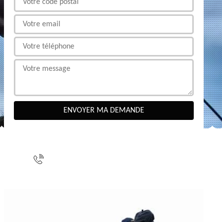
NOUS CONTACTER
indisponible
indisponible