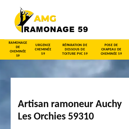
RAMONAGE
URGENCE
RÉPARATION DE
POSE DE
DE
CHEMINÉE
DESSOUS DE
CHAPEAU DE
CHEMINÉE
59
TOITURE PVC 59
CHEMINÉE 59
59
Artisan ramoneur Auchy
Les Orchies 59310