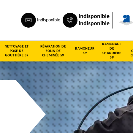
indisponible
indisponible
indisponible
RAMONAGE
NETTOYAGE ET
RÉPARATION DE
RAMONEUR
DE
POSE DE
SOLIN DE
59
CHAUDIÈRE
GOUTTIÈRE 59
CHEMINÉE 59
C
59