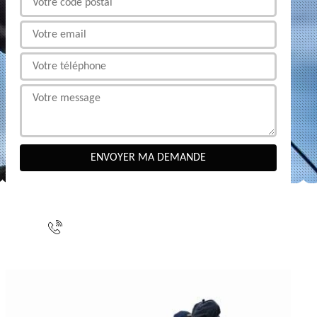
NOUS CONTACTER
indisponible
indisponible