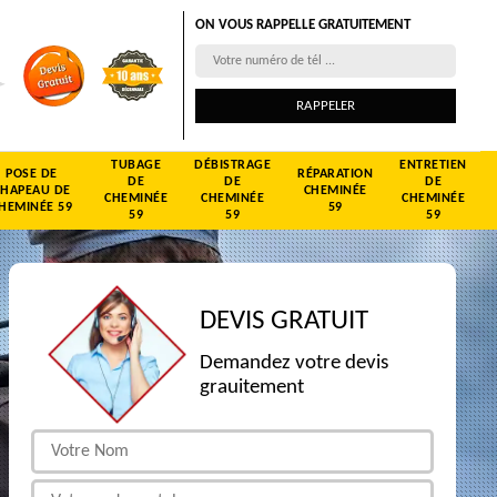
ON VOUS RAPPELLE GRATUITEMENT
TUBAGE
DÉBISTRAGE
ENTRETIEN
POSE DE
RÉPARATION
DE
DE
DE
CHAPEAU DE
CHEMINÉE
CHEMINÉE
CHEMINÉE
CHEMINÉE
HEMINÉE 59
59
59
59
59
DEVIS GRATUIT
Demandez votre devis
grauitement