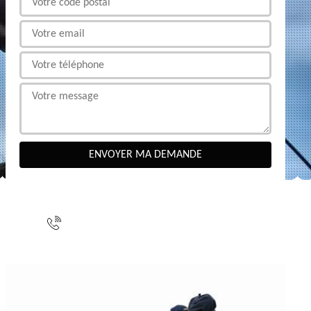
NOUS CONTACTER
indisponible
indisponible