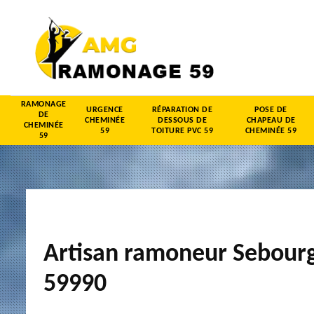
RAMONAGE
URGENCE
RÉPARATION DE
POSE DE
DE
CHEMINÉE
DESSOUS DE
CHAPEAU DE
CHEMINÉE
59
TOITURE PVC 59
CHEMINÉE 59
59
Artisan ramoneur Sebour
59990