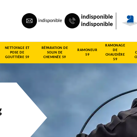
indisponible
indisponible
indisponible
RAMONAGE
NETTOYAGE ET
RÉPARATION DE
RAMONEUR
DE
POSE DE
SOLIN DE
59
CHAUDIÈRE
GOUTTIÈRE 59
CHEMINÉE 59
C
59
g