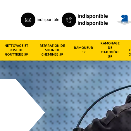
indisponible
indisponible
indisponible
RAMONAGE
NETTOYAGE ET
RÉPARATION DE
RAMONEUR
DE
POSE DE
SOLIN DE
59
CHAUDIÈRE
GOUTTIÈRE 59
CHEMINÉE 59
C
59