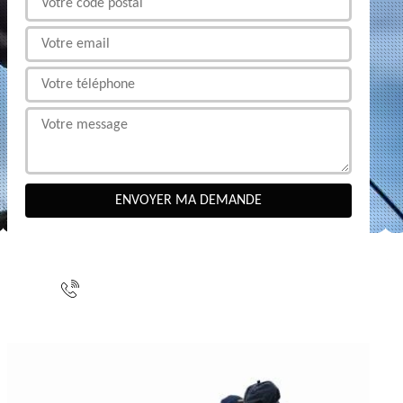
NOUS CONTACTER
indisponible
indisponible