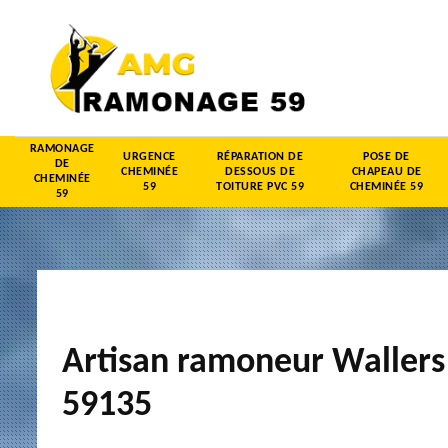
RAMONAGE
URGENCE
RÉPARATION DE
POSE DE
DE
CHEMINÉE
DESSOUS DE
CHAPEAU DE
CHEMINÉE
59
TOITURE PVC 59
CHEMINÉE 59
59
Artisan ramoneur Wallers
59135