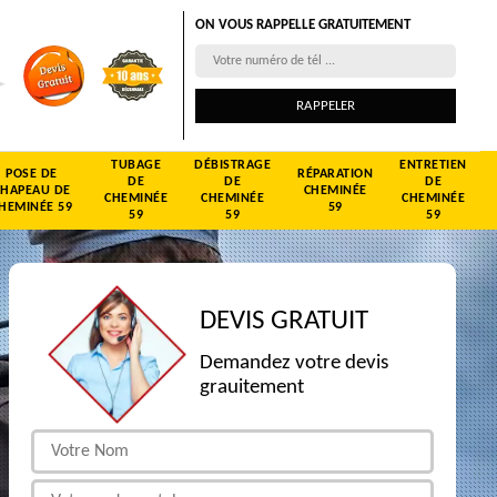
ON VOUS RAPPELLE GRATUITEMENT
TUBAGE
DÉBISTRAGE
ENTRETIEN
POSE DE
RÉPARATION
DE
DE
DE
CHAPEAU DE
CHEMINÉE
CHEMINÉE
CHEMINÉE
CHEMINÉE
HEMINÉE 59
59
59
59
59
DEVIS GRATUIT
Demandez votre devis
grauitement