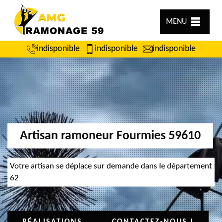
MENU
indisponible
indisponible
indisponible
Artisan ramoneur Fourmies 59610
Votre artisan se déplace sur demande dans le département
62
RÉALISATIONS
CONTACTEZ-NOUS !