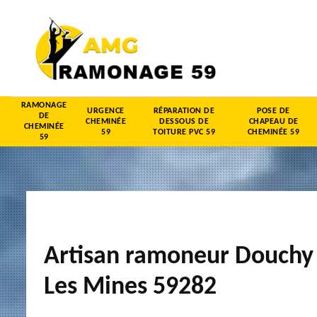
RAMONAGE
URGENCE
RÉPARATION DE
POSE DE
DE
CHEMINÉE
DESSOUS DE
CHAPEAU DE
CHEMINÉE
59
TOITURE PVC 59
CHEMINÉE 59
59
Artisan ramoneur Douchy
Les Mines 59282