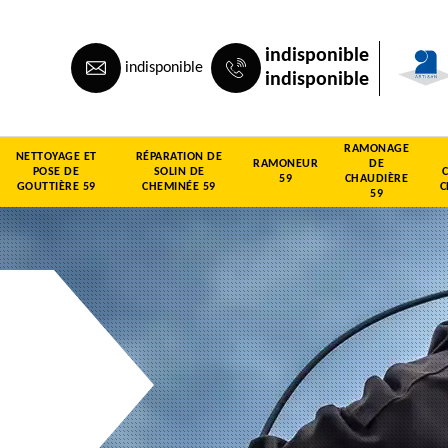
indisponible
indisponible
indisponible
RAMONAGE
NETTOYAGE ET
RÉPARATION DE
RAMONEUR
DE
POSE DE
SOLIN DE
59
CHAUDIÈRE
GOUTTIÈRE 59
CHEMINÉE 59
C
59