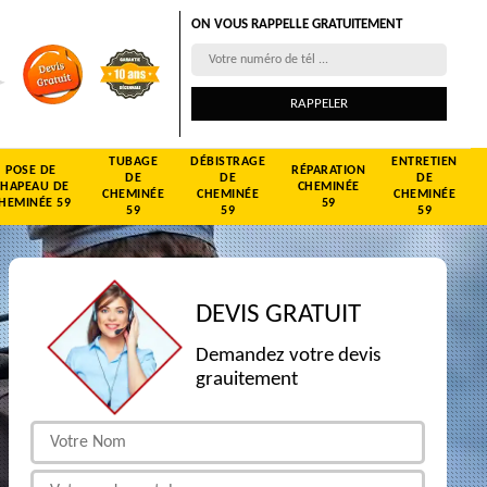
ON VOUS RAPPELLE GRATUITEMENT
TUBAGE
DÉBISTRAGE
ENTRETIEN
POSE DE
RÉPARATION
DE
DE
DE
CHAPEAU DE
CHEMINÉE
CHEMINÉE
CHEMINÉE
CHEMINÉE
HEMINÉE 59
59
59
59
59
DEVIS GRATUIT
Demandez votre devis
grauitement