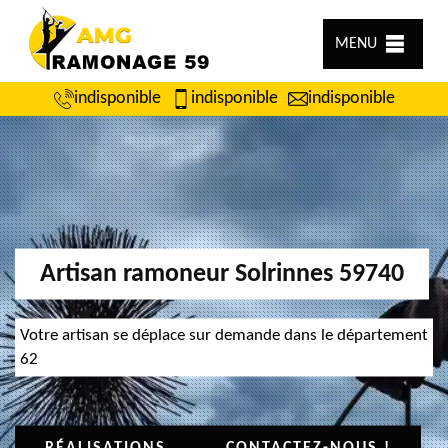
MENU
indisponible
indisponible
indisponible
Artisan ramoneur Solrinnes 59740
Votre artisan se déplace sur demande dans le département
62
RÉALISATIONS
CONTACTEZ-NOUS !