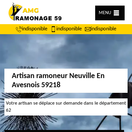
MENU
indisponible
indisponible
indisponible
Artisan ramoneur Neuville En
Avesnois 59218
Votre artisan se déplace sur demande dans le département
62