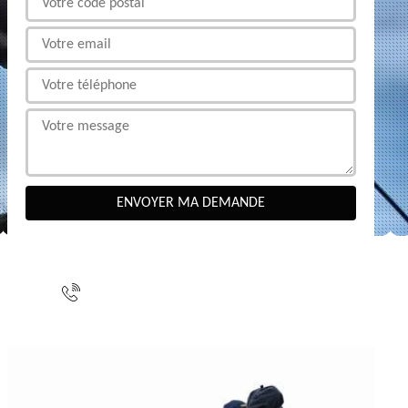
NOUS CONTACTER
indisponible
indisponible