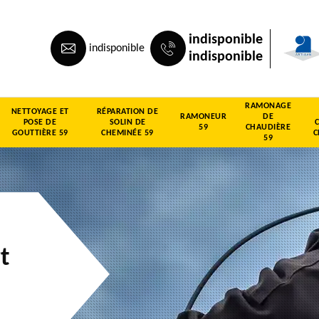
indisponible
indisponible
indisponible
RAMONAGE
NETTOYAGE ET
RÉPARATION DE
RAMONEUR
DE
POSE DE
SOLIN DE
59
CHAUDIÈRE
GOUTTIÈRE 59
CHEMINÉE 59
C
59
t