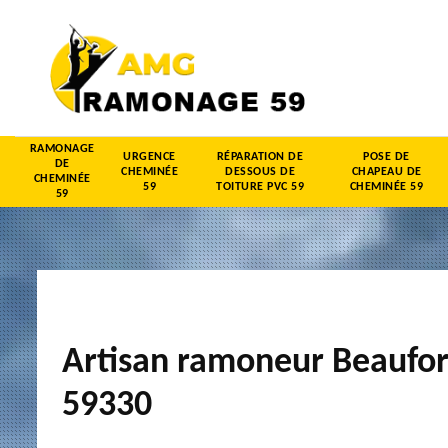
RAMONAGE
URGENCE
RÉPARATION DE
POSE DE
DE
CHEMINÉE
DESSOUS DE
CHAPEAU DE
CHEMINÉE
59
TOITURE PVC 59
CHEMINÉE 59
59
Artisan ramoneur Beaufor
59330