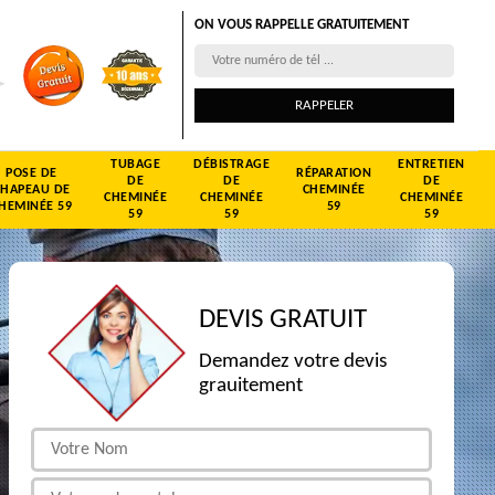
ON VOUS RAPPELLE GRATUITEMENT
TUBAGE
DÉBISTRAGE
ENTRETIEN
POSE DE
RÉPARATION
DE
DE
DE
CHAPEAU DE
CHEMINÉE
CHEMINÉE
CHEMINÉE
CHEMINÉE
HEMINÉE 59
59
59
59
59
DEVIS GRATUIT
Demandez votre devis
grauitement