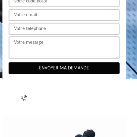
NOUS CONTACTER
indisponible
indisponible