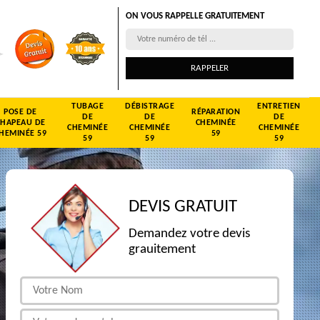
ON VOUS RAPPELLE GRATUITEMENT
TUBAGE
DÉBISTRAGE
ENTRETIEN
POSE DE
RÉPARATION
DE
DE
DE
CHAPEAU DE
CHEMINÉE
CHEMINÉE
CHEMINÉE
CHEMINÉE
HEMINÉE 59
59
59
59
59
DEVIS GRATUIT
Demandez votre devis
grauitement