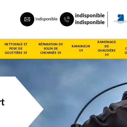
indisponible
indisponible
indisponible
RAMONAGE
NETTOYAGE ET
RÉPARATION DE
RAMONEUR
DE
POSE DE
SOLIN DE
59
CHAUDIÈRE
GOUTTIÈRE 59
CHEMINÉE 59
C
59
t