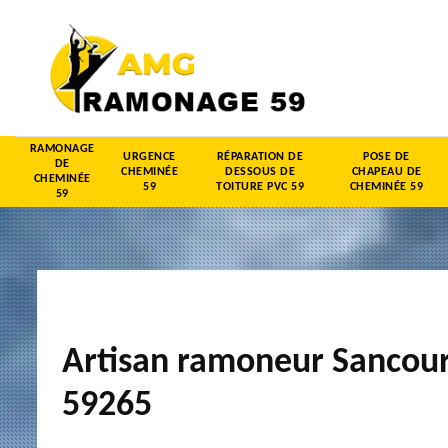
RAMONAGE
URGENCE
RÉPARATION DE
POSE DE
DE
CHEMINÉE
DESSOUS DE
CHAPEAU DE
CHEMINÉE
59
TOITURE PVC 59
CHEMINÉE 59
59
Artisan ramoneur Sancour
59265