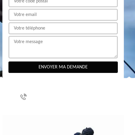
NOUS CONTACTER
indisponible
indisponible