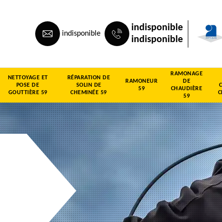
indisponible
indisponible
indisponible
RAMONAGE
NETTOYAGE ET
RÉPARATION DE
RAMONEUR
DE
POSE DE
SOLIN DE
59
CHAUDIÈRE
GOUTTIÈRE 59
CHEMINÉE 59
C
59