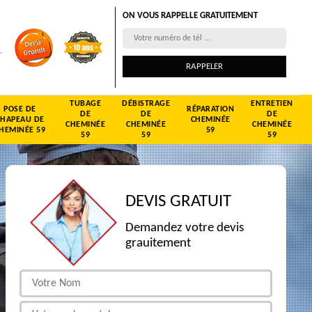
ON VOUS RAPPELLE GRATUITEMENT
TUBAGE
DÉBISTRAGE
ENTRETIEN
POSE DE
RÉPARATION
DE
DE
DE
CHAPEAU DE
CHEMINÉE
CHEMINÉE
CHEMINÉE
CHEMINÉE
HEMINÉE 59
59
59
59
59
DEVIS GRATUIT
Demandez votre devis
grauitement