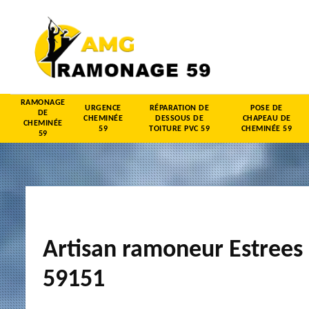
RAMONAGE
URGENCE
RÉPARATION DE
POSE DE
DE
CHEMINÉE
DESSOUS DE
CHAPEAU DE
CHEMINÉE
59
TOITURE PVC 59
CHEMINÉE 59
59
Artisan ramoneur Estrees
59151