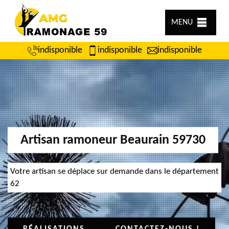
MENU
indisponible
indisponible
indisponible
Artisan ramoneur Beaurain 59730
Votre artisan se déplace sur demande dans le département
62
RÉALISATIONS
CONTACTEZ-NOUS !