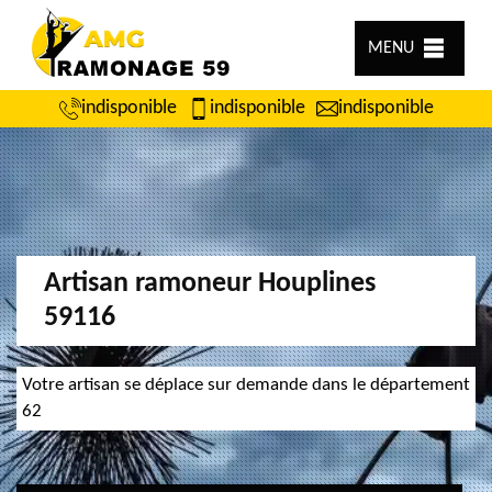
MENU
indisponible
indisponible
indisponible
Artisan ramoneur Houplines
59116
Votre artisan se déplace sur demande dans le département
62