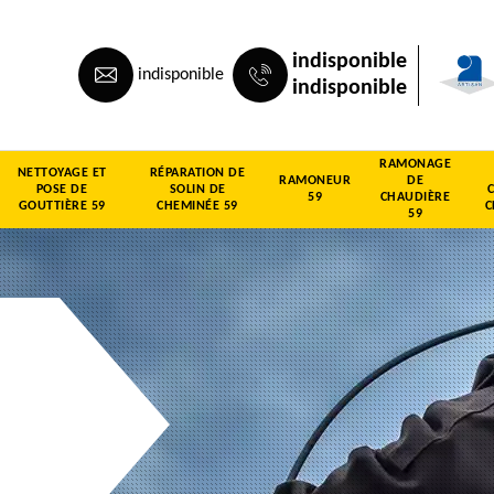
indisponible
indisponible
indisponible
RAMONAGE
NETTOYAGE ET
RÉPARATION DE
RAMONEUR
DE
POSE DE
SOLIN DE
59
CHAUDIÈRE
GOUTTIÈRE 59
CHEMINÉE 59
C
59