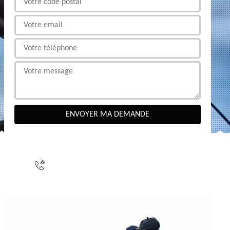
NOUS CONTACTER
indisponible
indisponible