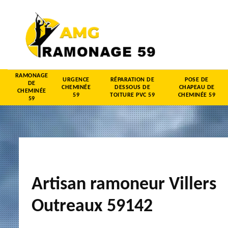
RAMONAGE
URGENCE
RÉPARATION DE
POSE DE
DE
CHEMINÉE
DESSOUS DE
CHAPEAU DE
CHEMINÉE
59
TOITURE PVC 59
CHEMINÉE 59
59
Artisan ramoneur Villers
Outreaux 59142