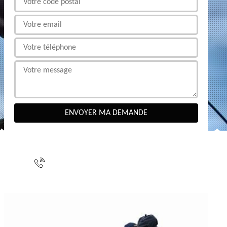
NOUS CONTACTER
indisponible
indisponible