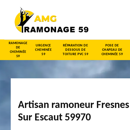
RAMONAGE
URGENCE
RÉPARATION DE
POSE DE
DE
CHEMINÉE
DESSOUS DE
CHAPEAU DE
CHEMINÉE
59
TOITURE PVC 59
CHEMINÉE 59
59
Artisan ramoneur Fresnes
Sur Escaut 59970