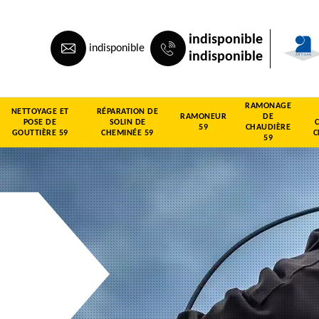
indisponible
indisponible
indisponible
RAMONAGE
NETTOYAGE ET
RÉPARATION DE
RAMONEUR
DE
POSE DE
SOLIN DE
59
CHAUDIÈRE
GOUTTIÈRE 59
CHEMINÉE 59
C
59