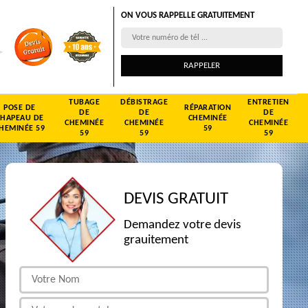
ON VOUS RAPPELLE GRATUITEMENT
TUBAGE
DÉBISTRAGE
ENTRETIEN
POSE DE
RÉPARATION
DE
DE
DE
CHAPEAU DE
CHEMINÉE
CHEMINÉE
CHEMINÉE
CHEMINÉE
HEMINÉE 59
59
59
59
59
DEVIS GRATUIT
Demandez votre devis
grauitement