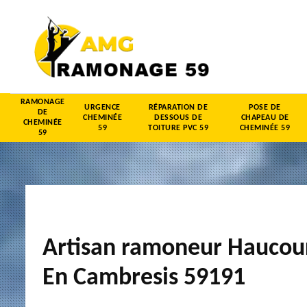
RAMONAGE
URGENCE
RÉPARATION DE
POSE DE
DE
CHEMINÉE
DESSOUS DE
CHAPEAU DE
CHEMINÉE
59
TOITURE PVC 59
CHEMINÉE 59
59
Artisan ramoneur Haucou
En Cambresis 59191