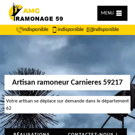
MENU
indisponible
indisponible
indisponible
Artisan ramoneur Carnieres 59217
Votre artisan se déplace sur demande dans le département
62
RÉALISATIONS
CONTACTEZ-NOUS !