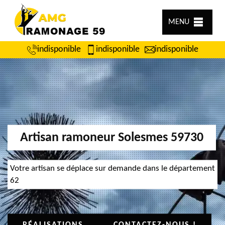
MENU
indisponible
indisponible
indisponible
Artisan ramoneur Solesmes 59730
Votre artisan se déplace sur demande dans le département
62
RÉALISATIONS
CONTACTEZ-NOUS !