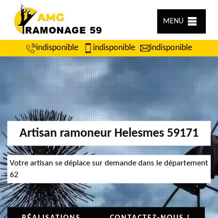
MENU
indisponible
indisponible
indisponible
Artisan ramoneur Helesmes 59171
Votre artisan se déplace sur demande dans le département
62
RÉALISATIONS
CONTACTEZ-NOUS !