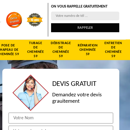
ON VOUS RAPPELLE GRATUITEMENT
TUBAGE
DÉBISTRAGE
ENTRETIEN
POSE DE
RÉPARATION
DE
DE
DE
CHAPEAU DE
CHEMINÉE
CHEMINÉE
CHEMINÉE
CHEMINÉE
HEMINÉE 59
59
59
59
59
DEVIS GRATUIT
Demandez votre devis
grauitement