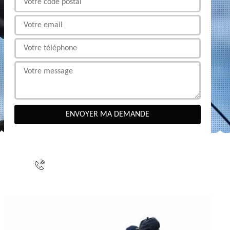
NOUS CONTACTER
indisponible
indisponible