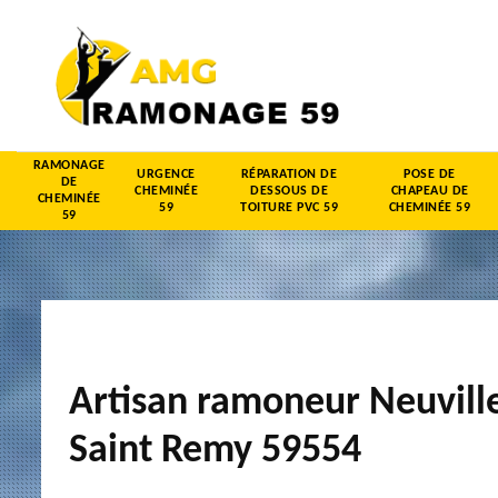
RAMONAGE
URGENCE
RÉPARATION DE
POSE DE
DE
CHEMINÉE
DESSOUS DE
CHAPEAU DE
CHEMINÉE
59
TOITURE PVC 59
CHEMINÉE 59
59
Artisan ramoneur Neuvill
Saint Remy 59554