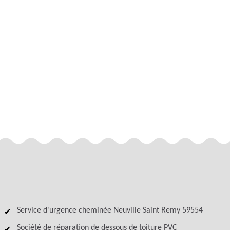
Service d'urgence cheminée Neuville Saint Remy 59554
Société de réparation de dessous de toiture PVC