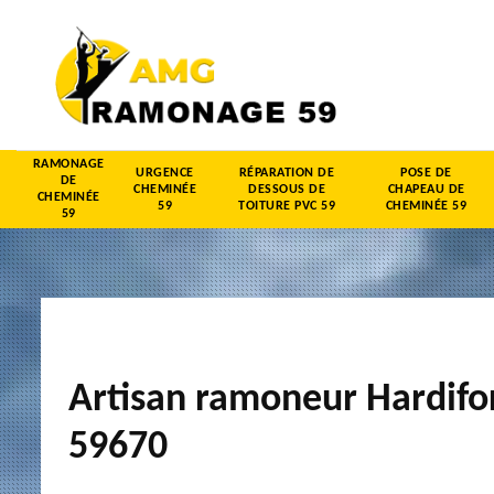
RAMONAGE
URGENCE
RÉPARATION DE
POSE DE
DE
CHEMINÉE
DESSOUS DE
CHAPEAU DE
CHEMINÉE
59
TOITURE PVC 59
CHEMINÉE 59
59
Artisan ramoneur Hardifo
59670