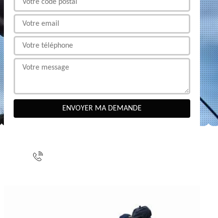
NOUS CONTACTER
indisponible
indisponible