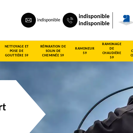
indisponible
indisponible
indisponible
RAMONAGE
NETTOYAGE ET
RÉPARATION DE
RAMONEUR
DE
POSE DE
SOLIN DE
59
CHAUDIÈRE
GOUTTIÈRE 59
CHEMINÉE 59
C
59
rt