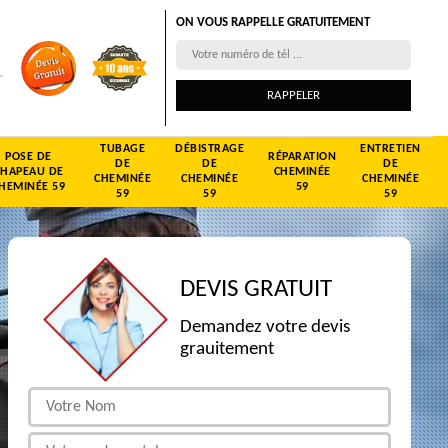
ON VOUS RAPPELLE GRATUITEMENT
TUBAGE
DÉBISTRAGE
ENTRETIEN
POSE DE
RÉPARATION
DE
DE
DE
CHAPEAU DE
CHEMINÉE
CHEMINÉE
CHEMINÉE
CHEMINÉE
HEMINÉE 59
59
59
59
59
DEVIS GRATUIT
Demandez votre devis
grauitement