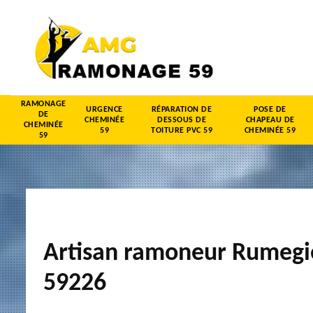
RAMONAGE
URGENCE
RÉPARATION DE
POSE DE
DE
CHEMINÉE
DESSOUS DE
CHAPEAU DE
CHEMINÉE
59
TOITURE PVC 59
CHEMINÉE 59
59
Artisan ramoneur Rumegi
59226