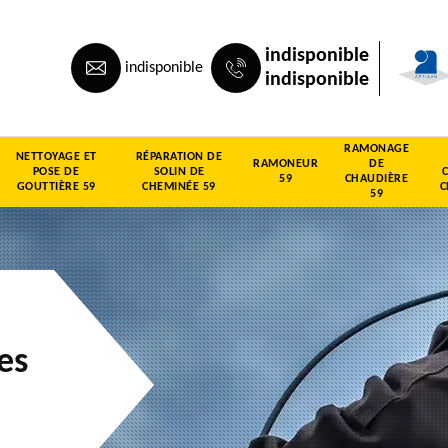
indisponible
indisponible
indisponible
RAMONAGE
NETTOYAGE ET
RÉPARATION DE
RAMONEUR
DE
POSE DE
SOLIN DE
59
CHAUDIÈRE
GOUTTIÈRE 59
CHEMINÉE 59
C
59
es