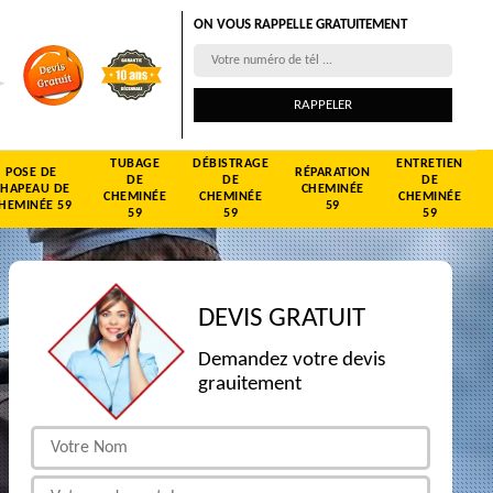
ON VOUS RAPPELLE GRATUITEMENT
TUBAGE
DÉBISTRAGE
ENTRETIEN
POSE DE
RÉPARATION
DE
DE
DE
CHAPEAU DE
CHEMINÉE
CHEMINÉE
CHEMINÉE
CHEMINÉE
HEMINÉE 59
59
59
59
59
DEVIS GRATUIT
Demandez votre devis
grauitement