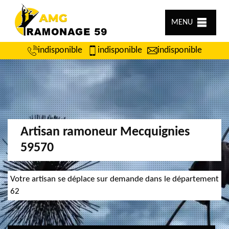
MENU
indisponible
indisponible
indisponible
Artisan ramoneur Mecquignies
59570
Votre artisan se déplace sur demande dans le département
62