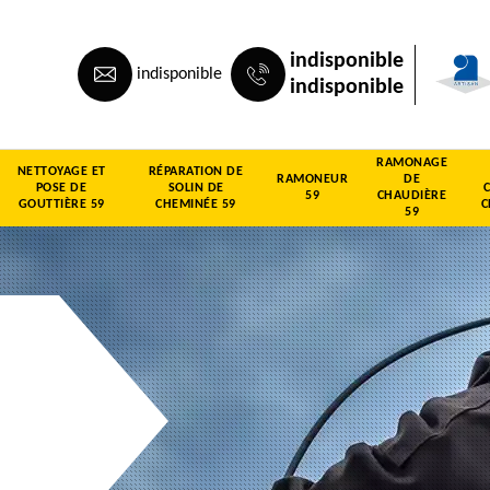
indisponible
indisponible
indisponible
RAMONAGE
NETTOYAGE ET
RÉPARATION DE
RAMONEUR
DE
POSE DE
SOLIN DE
59
CHAUDIÈRE
GOUTTIÈRE 59
CHEMINÉE 59
C
59