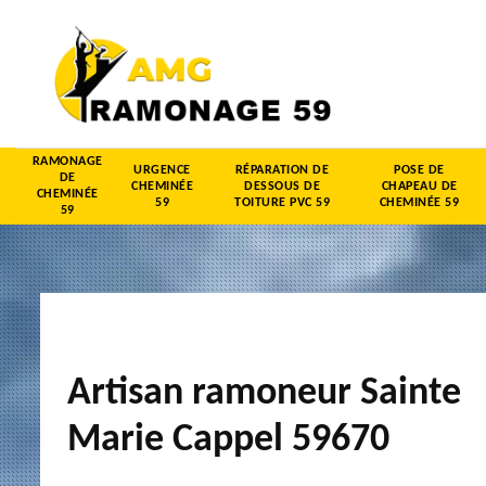
RAMONAGE
URGENCE
RÉPARATION DE
POSE DE
DE
CHEMINÉE
DESSOUS DE
CHAPEAU DE
CHEMINÉE
59
TOITURE PVC 59
CHEMINÉE 59
59
Artisan ramoneur Sainte
Marie Cappel 59670