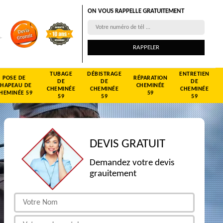
ON VOUS RAPPELLE GRATUITEMENT
TUBAGE
DÉBISTRAGE
ENTRETIEN
POSE DE
RÉPARATION
DE
DE
DE
CHAPEAU DE
CHEMINÉE
CHEMINÉE
CHEMINÉE
CHEMINÉE
HEMINÉE 59
59
59
59
59
DEVIS GRATUIT
Demandez votre devis
grauitement