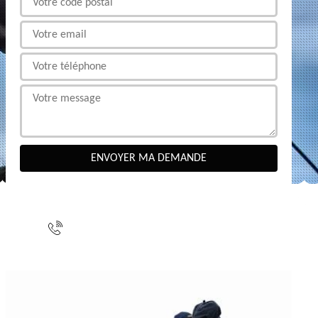
NOUS CONTACTER
indisponible
indisponible