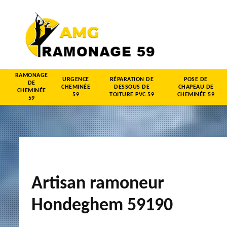
RAMONAGE
URGENCE
RÉPARATION DE
POSE DE
DE
CHEMINÉE
DESSOUS DE
CHAPEAU DE
CHEMINÉE
59
TOITURE PVC 59
CHEMINÉE 59
59
Artisan ramoneur
Hondeghem 59190