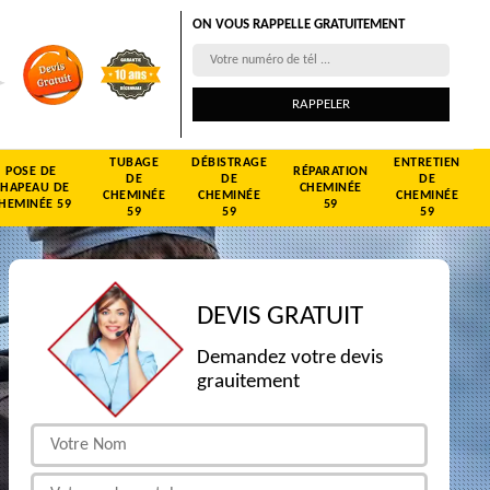
ON VOUS RAPPELLE GRATUITEMENT
TUBAGE
DÉBISTRAGE
ENTRETIEN
POSE DE
RÉPARATION
DE
DE
DE
CHAPEAU DE
CHEMINÉE
CHEMINÉE
CHEMINÉE
CHEMINÉE
HEMINÉE 59
59
59
59
59
DEVIS GRATUIT
Demandez votre devis
grauitement