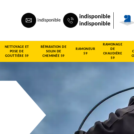
indisponible
indisponible
indisponible
RAMONAGE
NETTOYAGE ET
RÉPARATION DE
RAMONEUR
DE
POSE DE
SOLIN DE
59
CHAUDIÈRE
GOUTTIÈRE 59
CHEMINÉE 59
C
59