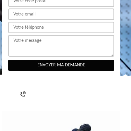
NOUS CONTACTER
indisponible
indisponible