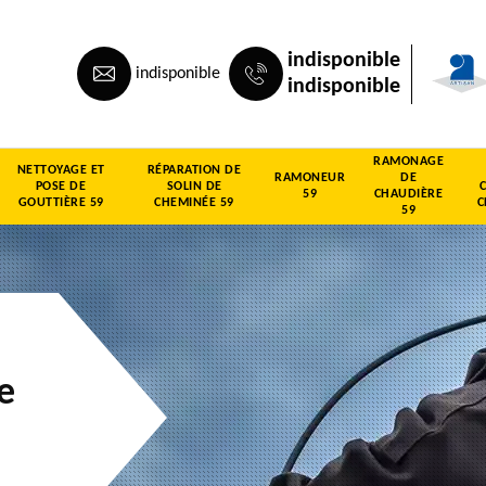
indisponible
indisponible
indisponible
RAMONAGE
NETTOYAGE ET
RÉPARATION DE
RAMONEUR
DE
POSE DE
SOLIN DE
59
CHAUDIÈRE
GOUTTIÈRE 59
CHEMINÉE 59
C
59
e