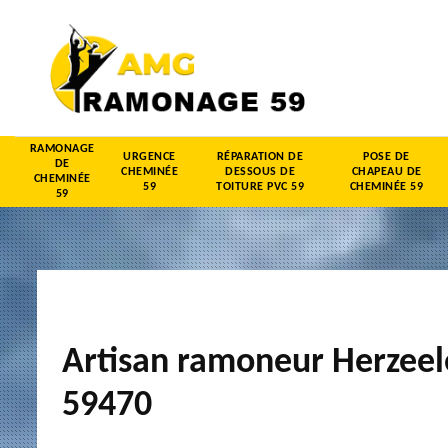
RAMONAGE
URGENCE
RÉPARATION DE
POSE DE
DE
CHEMINÉE
DESSOUS DE
CHAPEAU DE
CHEMINÉE
59
TOITURE PVC 59
CHEMINÉE 59
59
Artisan ramoneur Herzeel
59470