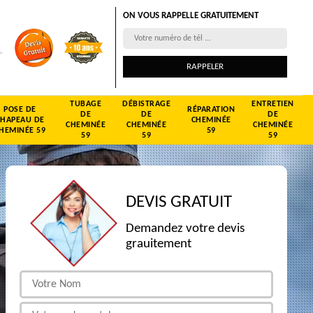
ON VOUS RAPPELLE GRATUITEMENT
TUBAGE
DÉBISTRAGE
ENTRETIEN
POSE DE
RÉPARATION
DE
DE
DE
CHAPEAU DE
CHEMINÉE
CHEMINÉE
CHEMINÉE
CHEMINÉE
HEMINÉE 59
59
59
59
59
DEVIS GRATUIT
Demandez votre devis
grauitement