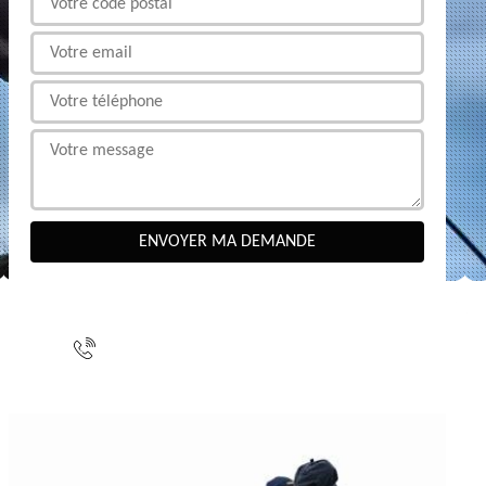
NOUS CONTACTER
indisponible
indisponible