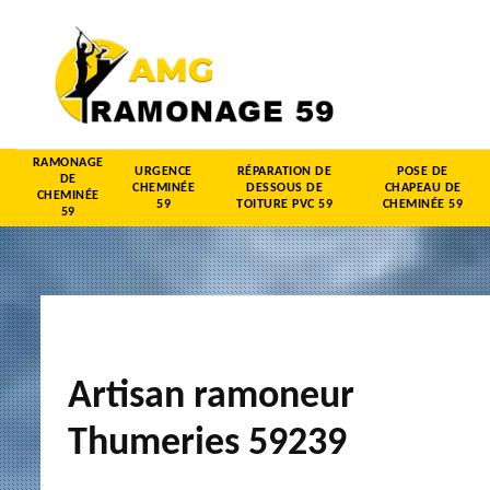
RAMONAGE
URGENCE
RÉPARATION DE
POSE DE
DE
CHEMINÉE
DESSOUS DE
CHAPEAU DE
CHEMINÉE
59
TOITURE PVC 59
CHEMINÉE 59
59
Artisan ramoneur
Thumeries 59239