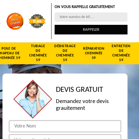
ON VOUS RAPPELLE GRATUITEMENT
TUBAGE
DÉBISTRAGE
ENTRETIEN
POSE DE
RÉPARATION
DE
DE
DE
CHAPEAU DE
CHEMINÉE
CHEMINÉE
CHEMINÉE
CHEMINÉE
HEMINÉE 59
59
59
59
59
DEVIS GRATUIT
Demandez votre devis
grauitement