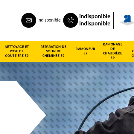
indisponible
indisponible
indisponible
RAMONAGE
NETTOYAGE ET
RÉPARATION DE
RAMONEUR
DE
POSE DE
SOLIN DE
59
CHAUDIÈRE
GOUTTIÈRE 59
CHEMINÉE 59
C
59