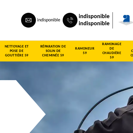
indisponible
indisponible
indisponible
RAMONAGE
NETTOYAGE ET
RÉPARATION DE
RAMONEUR
DE
POSE DE
SOLIN DE
59
CHAUDIÈRE
GOUTTIÈRE 59
CHEMINÉE 59
C
59