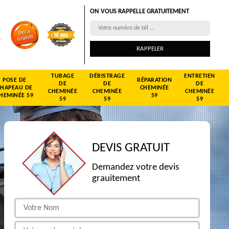
ON VOUS RAPPELLE GRATUITEMENT
TUBAGE
DÉBISTRAGE
ENTRETIEN
POSE DE
RÉPARATION
DE
DE
DE
CHAPEAU DE
CHEMINÉE
CHEMINÉE
CHEMINÉE
CHEMINÉE
HEMINÉE 59
59
59
59
59
DEVIS GRATUIT
Demandez votre devis
grauitement