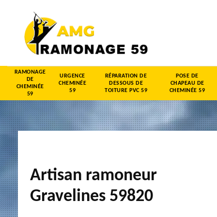
RAMONAGE
URGENCE
RÉPARATION DE
POSE DE
DE
CHEMINÉE
DESSOUS DE
CHAPEAU DE
CHEMINÉE
59
TOITURE PVC 59
CHEMINÉE 59
59
Artisan ramoneur
Gravelines 59820