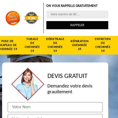
ON VOUS RAPPELLE GRATUITEMENT
TUBAGE
DÉBISTRAGE
ENTRETIEN
POSE DE
RÉPARATION
DE
DE
DE
CHAPEAU DE
CHEMINÉE
CHEMINÉE
CHEMINÉE
CHEMINÉE
HEMINÉE 59
59
59
59
59
DEVIS GRATUIT
Demandez votre devis
grauitement