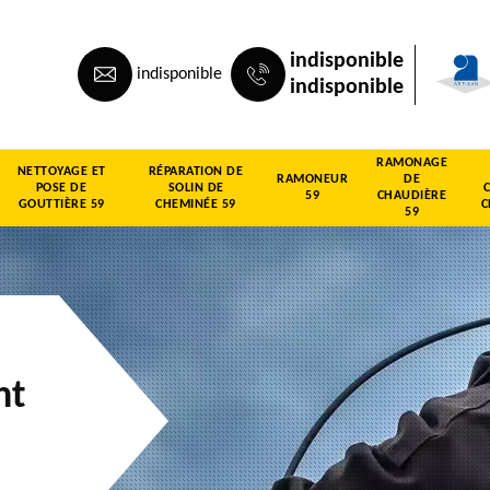
indisponible
indisponible
indisponible
RAMONAGE
NETTOYAGE ET
RÉPARATION DE
RAMONEUR
DE
POSE DE
SOLIN DE
59
CHAUDIÈRE
GOUTTIÈRE 59
CHEMINÉE 59
C
59
nt