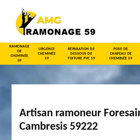
RAMONAGE
URGENCE
RÉPARATION DE
POSE DE
DE
CHEMINÉE
DESSOUS DE
CHAPEAU DE
CHEMINÉE
59
TOITURE PVC 59
CHEMINÉE 59
59
Artisan ramoneur Foresai
Cambresis 59222