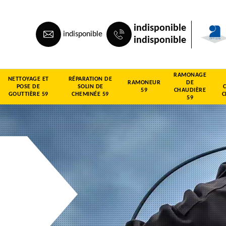
indisponible
indisponible
indisponible
RAMONAGE
NETTOYAGE ET
RÉPARATION DE
RAMONEUR
DE
POSE DE
SOLIN DE
59
CHAUDIÈRE
GOUTTIÈRE 59
CHEMINÉE 59
C
59