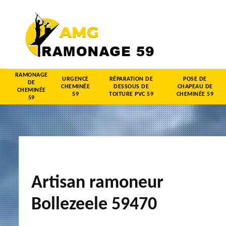
RAMONAGE
URGENCE
RÉPARATION DE
POSE DE
DE
CHEMINÉE
DESSOUS DE
CHAPEAU DE
CHEMINÉE
59
TOITURE PVC 59
CHEMINÉE 59
59
Artisan ramoneur
Bollezeele 59470