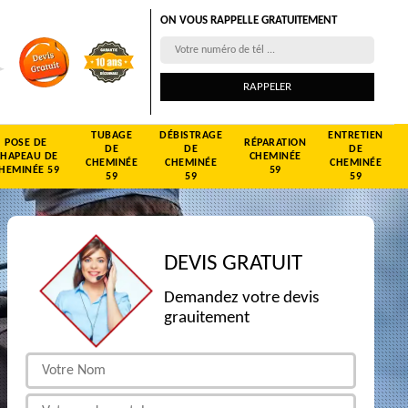
ON VOUS RAPPELLE GRATUITEMENT
TUBAGE
DÉBISTRAGE
ENTRETIEN
POSE DE
RÉPARATION
DE
DE
DE
CHAPEAU DE
CHEMINÉE
CHEMINÉE
CHEMINÉE
CHEMINÉE
HEMINÉE 59
59
59
59
59
DEVIS GRATUIT
Demandez votre devis
grauitement