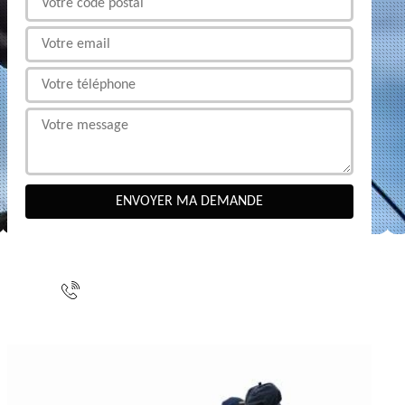
NOUS CONTACTER
indisponible
indisponible