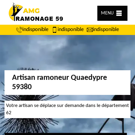
MENU
indisponible
indisponible
indisponible
Artisan ramoneur Quaedypre
59380
Votre artisan se déplace sur demande dans le département
62