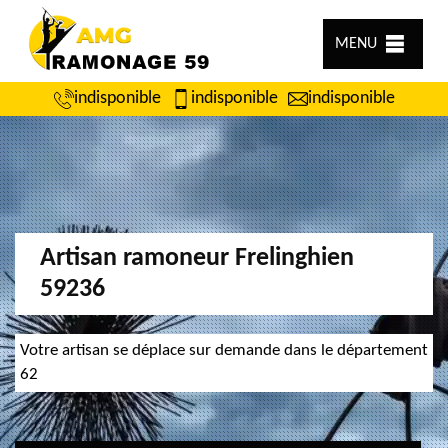
MENU
indisponible
indisponible
indisponible
Artisan ramoneur Frelinghien
59236
Votre artisan se déplace sur demande dans le département
62