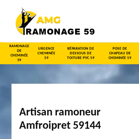
RAMONAGE
URGENCE
RÉPARATION DE
POSE DE
DE
CHEMINÉE
DESSOUS DE
CHAPEAU DE
CHEMINÉE
59
TOITURE PVC 59
CHEMINÉE 59
59
Artisan ramoneur
Amfroipret 59144