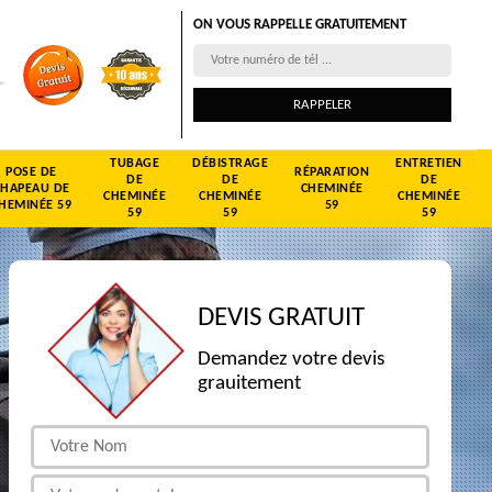
ON VOUS RAPPELLE GRATUITEMENT
TUBAGE
DÉBISTRAGE
ENTRETIEN
POSE DE
RÉPARATION
DE
DE
DE
CHAPEAU DE
CHEMINÉE
CHEMINÉE
CHEMINÉE
CHEMINÉE
HEMINÉE 59
59
59
59
59
DEVIS GRATUIT
Demandez votre devis
grauitement