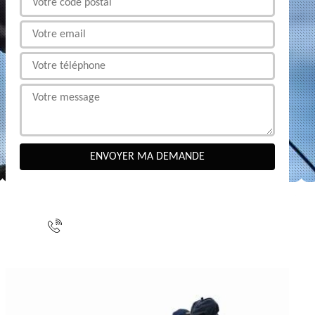
NOUS CONTACTER
indisponible
indisponible