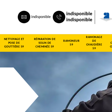
indisponible
indisponible
indisponible
RAMONAGE
NETTOYAGE ET
RÉPARATION DE
RAMONEUR
DE
POSE DE
SOLIN DE
59
CHAUDIÈRE
GOUTTIÈRE 59
CHEMINÉE 59
C
59