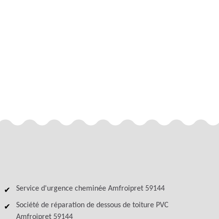
Service d'urgence cheminée Amfroipret 59144
Société de réparation de dessous de toiture PVC
Amfroipret 59144