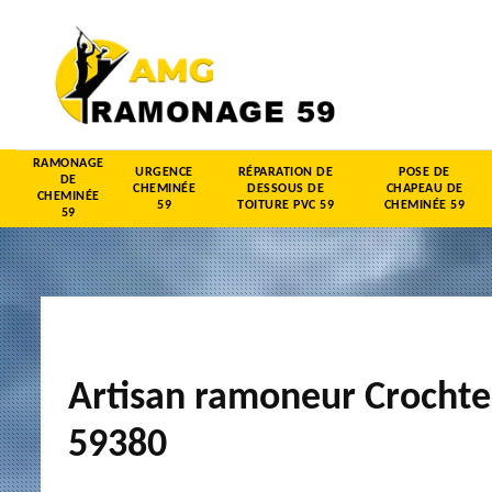
RAMONAGE
URGENCE
RÉPARATION DE
POSE DE
DE
CHEMINÉE
DESSOUS DE
CHAPEAU DE
CHEMINÉE
59
TOITURE PVC 59
CHEMINÉE 59
59
Artisan ramoneur Crochte
59380