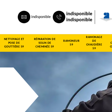
indisponible
indisponible
indisponible
RAMONAGE
NETTOYAGE ET
RÉPARATION DE
RAMONEUR
DE
POSE DE
SOLIN DE
59
CHAUDIÈRE
GOUTTIÈRE 59
CHEMINÉE 59
C
59