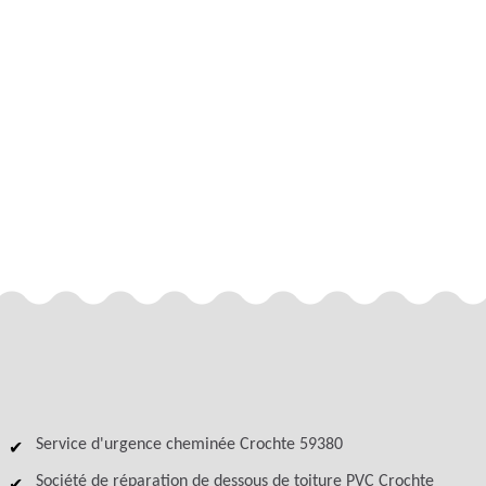
Service d'urgence cheminée Crochte 59380
Société de réparation de dessous de toiture PVC Crochte