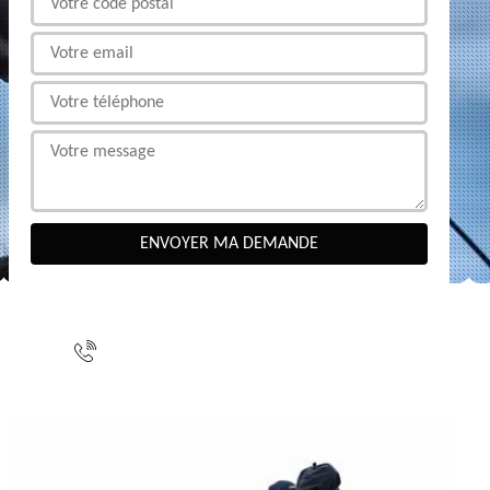
NOUS CONTACTER
indisponible
indisponible