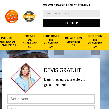
ON VOUS RAPPELLE GRATUITEMENT
TUBAGE
DÉBISTRAGE
ENTRETIEN
POSE DE
RÉPARATION
DE
DE
DE
CHAPEAU DE
CHEMINÉE
CHEMINÉE
CHEMINÉE
CHEMINÉE
HEMINÉE 59
59
59
59
59
DEVIS GRATUIT
Demandez votre devis
grauitement