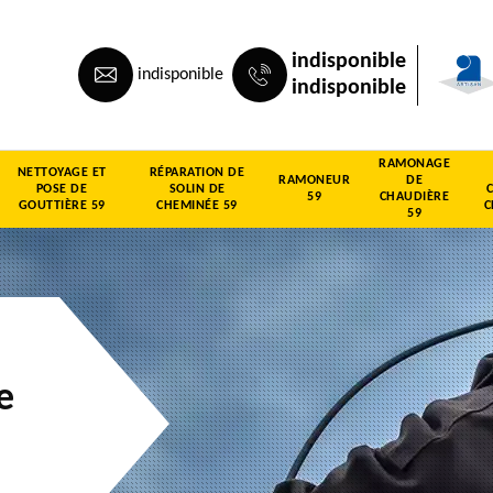
indisponible
indisponible
indisponible
RAMONAGE
NETTOYAGE ET
RÉPARATION DE
RAMONEUR
DE
POSE DE
SOLIN DE
59
CHAUDIÈRE
GOUTTIÈRE 59
CHEMINÉE 59
C
59
e