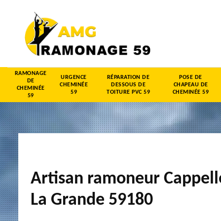
RAMONAGE
URGENCE
RÉPARATION DE
POSE DE
DE
CHEMINÉE
DESSOUS DE
CHAPEAU DE
CHEMINÉE
59
TOITURE PVC 59
CHEMINÉE 59
59
Artisan ramoneur Cappell
La Grande 59180