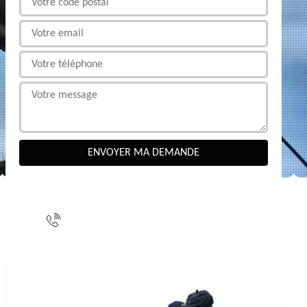
NOUS CONTACTER
indisponible
indisponible