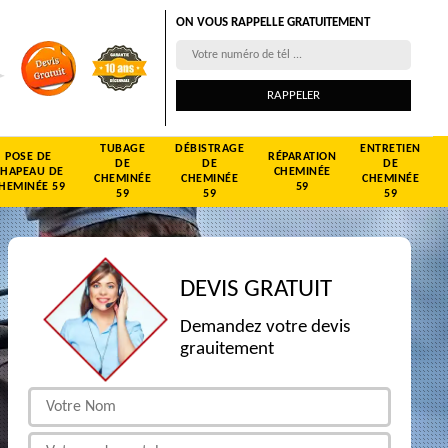
ON VOUS RAPPELLE GRATUITEMENT
TUBAGE
DÉBISTRAGE
ENTRETIEN
POSE DE
RÉPARATION
DE
DE
DE
CHAPEAU DE
CHEMINÉE
CHEMINÉE
CHEMINÉE
CHEMINÉE
HEMINÉE 59
59
59
59
59
DEVIS GRATUIT
Demandez votre devis
grauitement