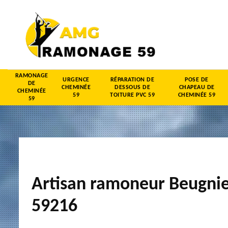
RAMONAGE
URGENCE
RÉPARATION DE
POSE DE
DE
CHEMINÉE
DESSOUS DE
CHAPEAU DE
CHEMINÉE
59
TOITURE PVC 59
CHEMINÉE 59
59
Artisan ramoneur Beugni
59216