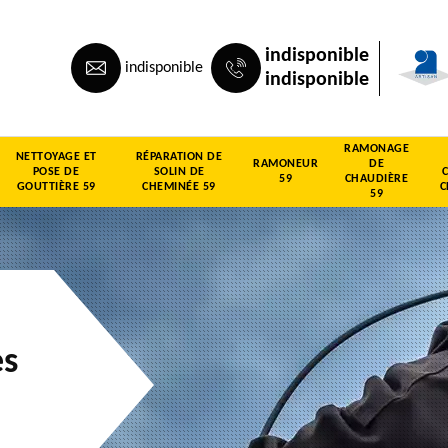
indisponible
indisponible
indisponible
RAMONAGE
NETTOYAGE ET
RÉPARATION DE
RAMONEUR
DE
POSE DE
SOLIN DE
59
CHAUDIÈRE
GOUTTIÈRE 59
CHEMINÉE 59
C
59
es