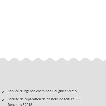
Service d'urgence cheminée Beugnies 59216
Société de réparation de dessous de toiture PVC
Beugnies 59216