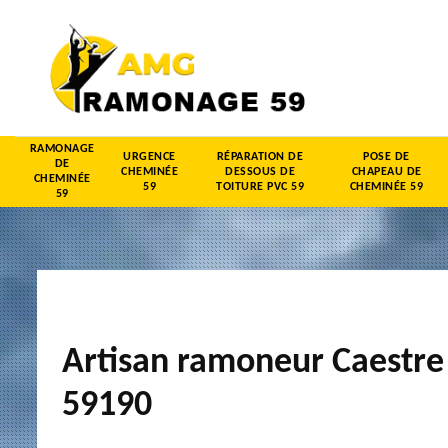
RAMONAGE
URGENCE
RÉPARATION DE
POSE DE
DE
CHEMINÉE
DESSOUS DE
CHAPEAU DE
CHEMINÉE
59
TOITURE PVC 59
CHEMINÉE 59
59
Artisan ramoneur Caestre
59190