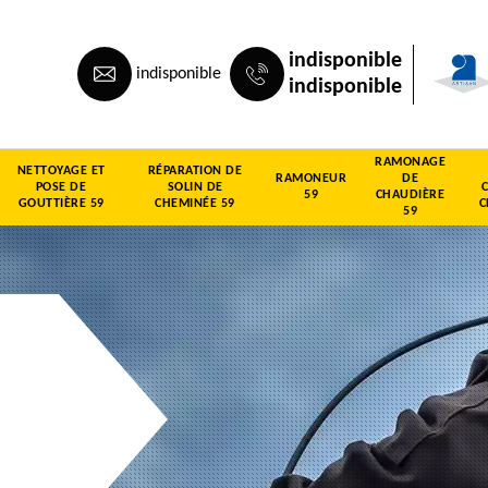
indisponible
indisponible
indisponible
RAMONAGE
NETTOYAGE ET
RÉPARATION DE
RAMONEUR
DE
POSE DE
SOLIN DE
59
CHAUDIÈRE
GOUTTIÈRE 59
CHEMINÉE 59
C
59