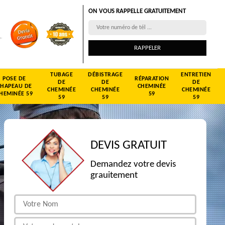
ON VOUS RAPPELLE GRATUITEMENT
TUBAGE
DÉBISTRAGE
ENTRETIEN
POSE DE
RÉPARATION
DE
DE
DE
CHAPEAU DE
CHEMINÉE
CHEMINÉE
CHEMINÉE
CHEMINÉE
HEMINÉE 59
59
59
59
59
DEVIS GRATUIT
Demandez votre devis
grauitement