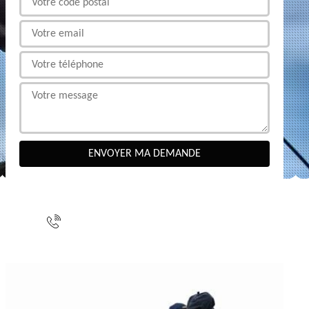
NOUS CONTACTER
indisponible
indisponible