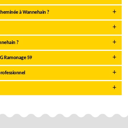
 cheminée à Wannehain ?
nnehain ?
AMG Ramonage 59
rofessionnel