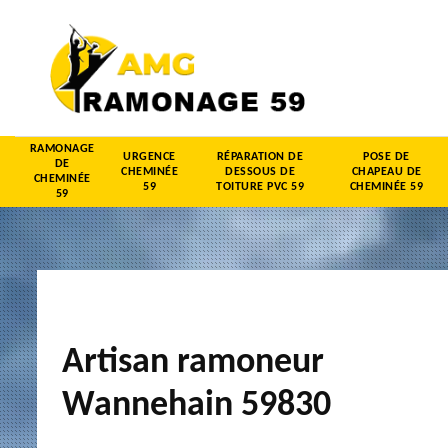
RAMONAGE
URGENCE
RÉPARATION DE
POSE DE
DE
CHEMINÉE
DESSOUS DE
CHAPEAU DE
CHEMINÉE
59
TOITURE PVC 59
CHEMINÉE 59
59
Artisan ramoneur
Wannehain 59830