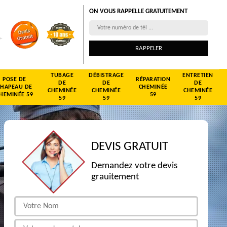
ON VOUS RAPPELLE GRATUITEMENT
TUBAGE
DÉBISTRAGE
ENTRETIEN
POSE DE
RÉPARATION
DE
DE
DE
CHAPEAU DE
CHEMINÉE
CHEMINÉE
CHEMINÉE
CHEMINÉE
HEMINÉE 59
59
59
59
59
DEVIS GRATUIT
Demandez votre devis
grauitement