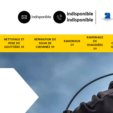
indisponible
indisponible
indisponible
RAMONAGE
NETTOYAGE ET
RÉPARATION DE
RAMONEUR
DE
POSE DE
SOLIN DE
59
CHAUDIÈRE
GOUTTIÈRE 59
CHEMINÉE 59
C
59