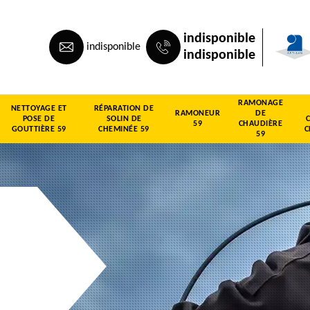
indisponible
indisponible
indisponible
RAMONAGE
NETTOYAGE ET
RÉPARATION DE
RAMONEUR
DE
POSE DE
SOLIN DE
59
CHAUDIÈRE
GOUTTIÈRE 59
CHEMINÉE 59
C
59