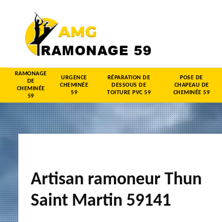
RAMONAGE
URGENCE
RÉPARATION DE
POSE DE
DE
CHEMINÉE
DESSOUS DE
CHAPEAU DE
CHEMINÉE
59
TOITURE PVC 59
CHEMINÉE 59
59
Artisan ramoneur Thun
Saint Martin 59141