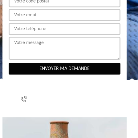
NOUS CONTACTER
indisponible
indisponible