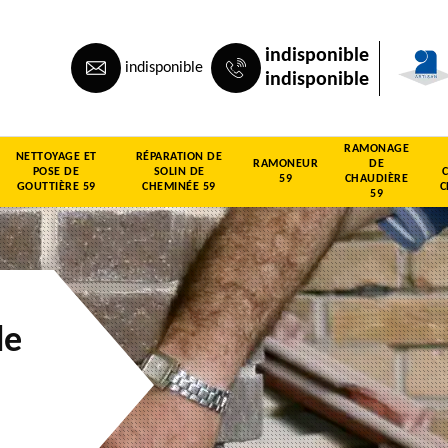
indisponible
indisponible
indisponible
RAMONAGE
NETTOYAGE ET
RÉPARATION DE
RAMONEUR
DE
POSE DE
SOLIN DE
59
CHAUDIÈRE
GOUTTIÈRE 59
CHEMINÉE 59
C
59
de