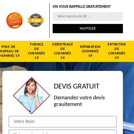
ON VOUS RAPPELLE GRATUITEMENT
TUBAGE
DÉBISTRAGE
ENTRETIEN
POSE DE
RÉPARATION
DE
DE
DE
CHAPEAU DE
CHEMINÉE
CHEMINÉE
CHEMINÉE
CHEMINÉE
HEMINÉE 59
59
59
59
59
DEVIS GRATUIT
Demandez votre devis
grauitement