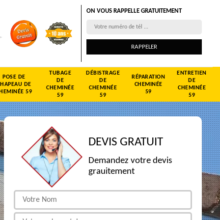
ON VOUS RAPPELLE GRATUITEMENT
TUBAGE
DÉBISTRAGE
ENTRETIEN
POSE DE
RÉPARATION
DE
DE
DE
CHAPEAU DE
CHEMINÉE
CHEMINÉE
CHEMINÉE
CHEMINÉE
HEMINÉE 59
59
59
59
59
DEVIS GRATUIT
Demandez votre devis
grauitement