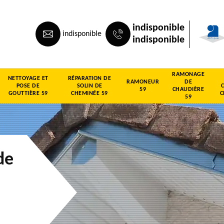
indisponible
indisponible
indisponible
RAMONAGE
NETTOYAGE ET
RÉPARATION DE
RAMONEUR
DE
POSE DE
SOLIN DE
59
CHAUDIÈRE
GOUTTIÈRE 59
CHEMINÉE 59
C
59
de