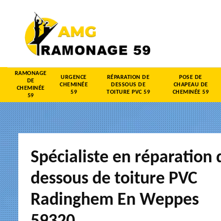
RAMONAGE
URGENCE
RÉPARATION DE
POSE DE
DE
CHEMINÉE
DESSOUS DE
CHAPEAU DE
CHEMINÉE
59
TOITURE PVC 59
CHEMINÉE 59
59
Spécialiste en réparation 
dessous de toiture PVC
Radinghem En Weppes