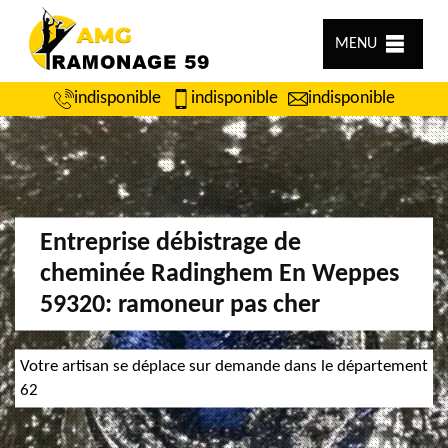
MENU
indisponible
indisponible
indisponible
Entreprise débistrage de
cheminée Radinghem En Weppes
59320: ramoneur pas cher
Votre artisan se déplace sur demande dans le département
62