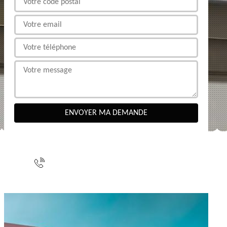
NOUS CONTACTER
indisponible
indisponible