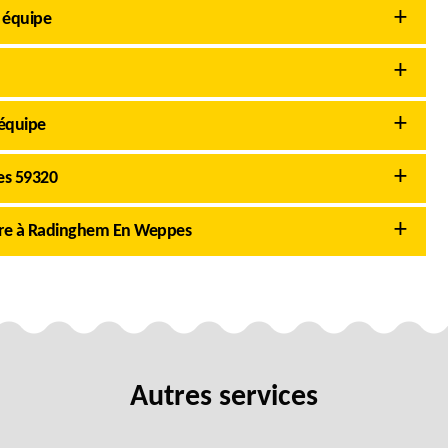
 équipe
équipe
es 59320
ère à Radinghem En Weppes
Autres services