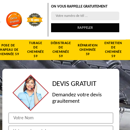
ON VOUS RAPPELLE GRATUITEMENT
TUBAGE
DÉBISTRAGE
ENTRETIEN
POSE DE
RÉPARATION
DE
DE
DE
CHAPEAU DE
CHEMINÉE
CHEMINÉE
CHEMINÉE
CHEMINÉE
HEMINÉE 59
59
59
59
59
DEVIS GRATUIT
Demandez votre devis
grauitement