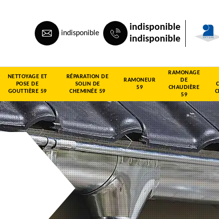
indisponible
indisponible
indisponible
RAMONAGE
NETTOYAGE ET
RÉPARATION DE
RAMONEUR
DE
POSE DE
SOLIN DE
59
CHAUDIÈRE
GOUTTIÈRE 59
CHEMINÉE 59
C
59