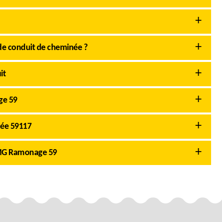
de conduit de cheminée ?
it
ge 59
née 59117
 AMG Ramonage 59