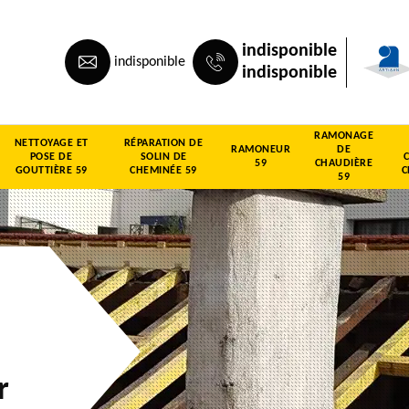
indisponible
indisponible
indisponible
RAMONAGE
NETTOYAGE ET
RÉPARATION DE
RAMONEUR
DE
POSE DE
SOLIN DE
59
CHAUDIÈRE
GOUTTIÈRE 59
CHEMINÉE 59
C
59
r