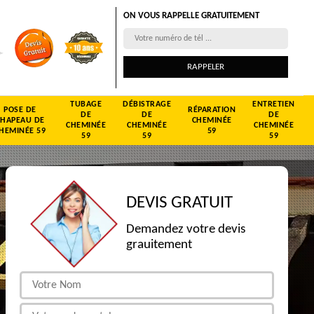
ON VOUS RAPPELLE GRATUITEMENT
TUBAGE
DÉBISTRAGE
ENTRETIEN
POSE DE
RÉPARATION
DE
DE
DE
CHAPEAU DE
CHEMINÉE
CHEMINÉE
CHEMINÉE
CHEMINÉE
HEMINÉE 59
59
59
59
59
DEVIS GRATUIT
Demandez votre devis
grauitement