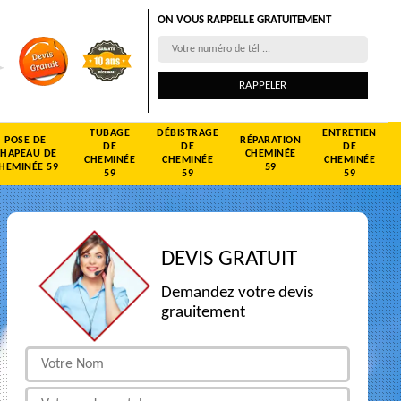
ON VOUS RAPPELLE GRATUITEMENT
TUBAGE
DÉBISTRAGE
ENTRETIEN
POSE DE
RÉPARATION
DE
DE
DE
CHAPEAU DE
CHEMINÉE
CHEMINÉE
CHEMINÉE
CHEMINÉE
HEMINÉE 59
59
59
59
59
DEVIS GRATUIT
Demandez votre devis
grauitement