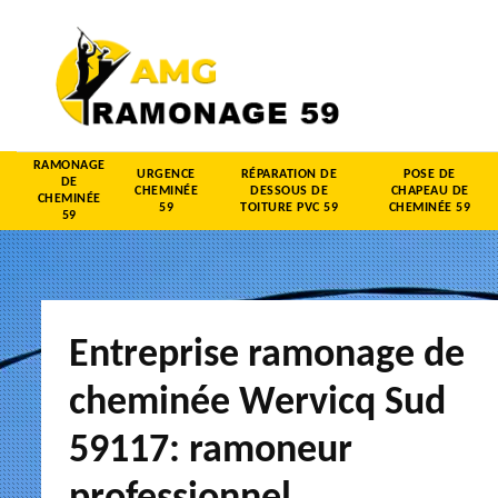
RAMONAGE
URGENCE
RÉPARATION DE
POSE DE
DE
CHEMINÉE
DESSOUS DE
CHAPEAU DE
CHEMINÉE
59
TOITURE PVC 59
CHEMINÉE 59
59
Entreprise ramonage de
cheminée Wervicq Sud
59117: ramoneur