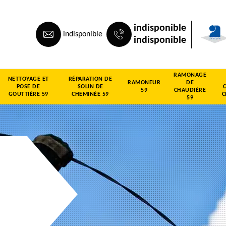
indisponible
indisponible
indisponible
RAMONAGE
NETTOYAGE ET
RÉPARATION DE
RAMONEUR
DE
POSE DE
SOLIN DE
59
CHAUDIÈRE
GOUTTIÈRE 59
CHEMINÉE 59
C
59